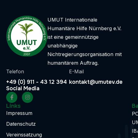
UMUT Internationale
Humanitäre Hilfe Nürnberg e.V.
ist eine gemeinnützige
unabhängige
Nichtregierungsorganisation mit
humanitärem Auftrag.
Telefon
E-Mail
+49 (0) 911 - 43 12 394
kontakt@umutev.de
Social Media
Links
B
Impressum
P
UM
Datenschutz
IB
Vereinssatzung