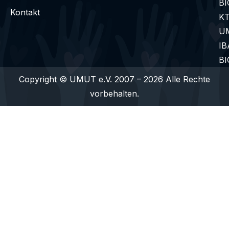
BI
Kontakt
K
UM
IB
BI
Copyright © UMUT e.V. 2007 – 2026 Alle Rechte
vorbehalten.